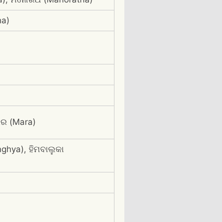
ha)
ାର (Mara)
ghya), ହିମବାଲୁକା