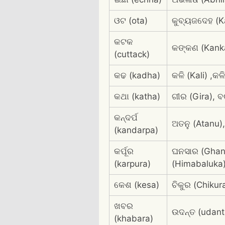
ଓଟ (ota)
କୁବ୍ୟଜଦେହ (K
କଟକ
କଙ୍କଣ (Kankan
(cuttack)
କଢ (kadha)
କଳି (Kali) ,କ
କଥା (katha)
ଗୀର (Gira), ବ
କନ୍ଦର୍ପ
ଅତନୁ (Atanu)
(kandarpa)
କର୍ପୂର
ଘନସାର (Ghanas
(karpura)
(Himabaluka
କେଶ (kesa)
ଚିକୁର (Chikur
ଖବର
ଉଦନ୍ତ (udanta
(khabara)