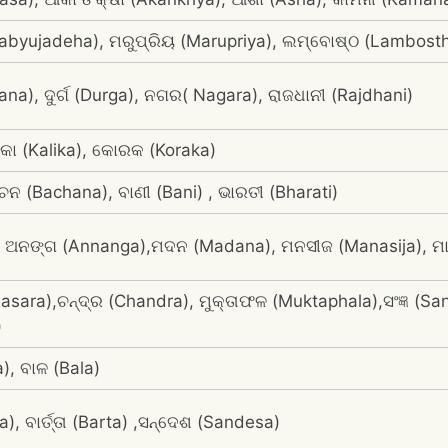
abyujadeha), ମରୁପ୍ରିୟ (Marupriya), ଲମ୍ବୋଷ୍ଠ (Lambost
a), ଦୁର୍ଗ (Durga), ନଗର( Nagara), ରାଜଧାନୀ (Rajdhani)
ଳିକା (Kalika), କୋରକ (Koraka)
ଚନ (Bachana), ବାଣୀ (Bani) , ଭାରତୀ (Bharati)
, ଅନଙ୍ଗ (Annanga),ମଦନ (Madana), ମନସୀଜ (Manasija), ମ
ara),ଚନ୍ଦ୍ର (Chandra), ମୁକ୍ତାଫଳ (Muktaphala),ସଂଜ୍ଞ (San
)
a), ବାଳ (Bala)
), ବାର୍ତ୍ତା (Barta) ,ସନ୍ଦେଶ (Sandesa)