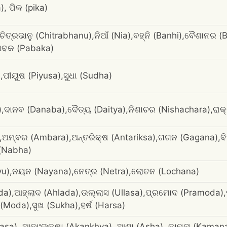
), ପିକ (pika)
ିତ୍ରଭାନୁ (Chitrabhanu),ନିଆଁ (Nia),ବହ୍ନି (Banhi),ବୈଶାନର (
ାବକ (Pabaka)
ପୀୟୁଷ (Piyusa),ସୁଧା (Sudha)
),ଦାନବ (Danaba),ଦୈତ୍ୟ (Daitya),ନିଶାଚର (Nishachara),ରାକ
,ଅମ୍ବର (Ambara),ଅନ୍ତରିକ୍ଷ (Antariksa),ଗଗନ (Gagana),ବ
(Nabha)
yu),ନୟନ (Nayana),ନେତ୍ର (Netra),ଲୋଚନ (Lochana)
,ଆହ୍ଲାଦ (Ahlada),ଉଲ୍ଲାସ (Ullasa),ପ୍ରମୋଦ (Pramoda),ପ୍ରୀ
Moda),ସୁଖ (Sukha),ହର୍ଷ (Harsa)
lasa), ଆକାଂଙକ୍ଷା (Akankhya), ଆଶା (Asha), କାମନା (Kama