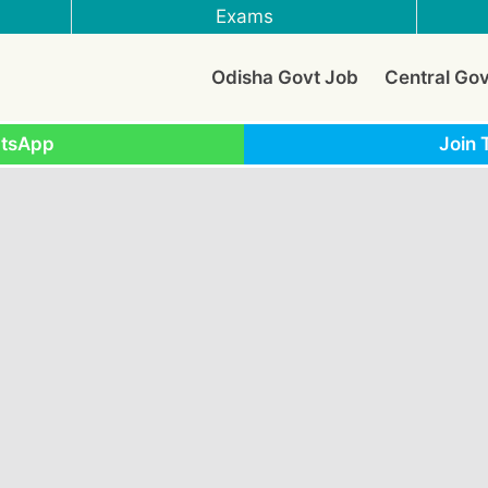
Exams
Odisha Govt Job
Central Go
atsApp
Join 