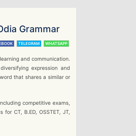
– Odia Grammar
EBOOK
TELEGRAM
WHATSAPP
 learning and communication.
diversifying expression and
 word that shares a similar or
including competitive exams,
s for CT, B.ED, OSSTET, JT,