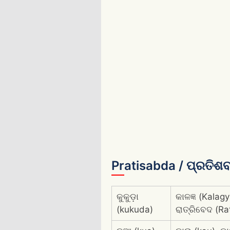
Pratisabda / ପ୍ରତିଶ
କୁକୁଡ଼ା
କାଳଜ୍ଞ (Kala
(kukuda)
ରାତ୍ରିବେଦ (Ra