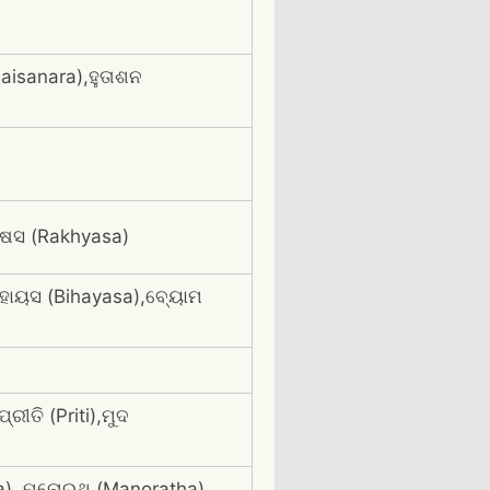
Baisanara),ହୁତାଶନ
୍ଷସ (Rakhyasa)
ିହାୟସ (Bihayasa),ବ୍ୟୋମ
ତି (Priti),ମୁଦ
na), ମନୋରଥ (Manoratha)