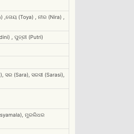
 ,ତୋୟ (Toya) , ନୀର (Nira) ,
ni) , ପୁତ୍ରୀ (Putri)
, ସର (Sara), ସରସୀ (Sarasi),
asyamala), ମୁରଲିଧର