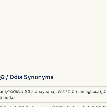
ବ୍ଦ / Odia Synonyms
gyan),ଚରଣାୟୁଧ (Charanayudha), ଯାମଘୋଷ (Jamaghosa), ଯା
tribeda)