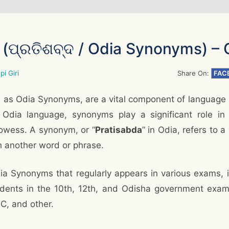
 (ପ୍ରତିଶବ୍ଦ / Odia Synonyms) 
pi Giri
Share On:
FAC
 as Odia Synonyms, are a vital component of language
e Odia language, synonyms play a significant role in 
rowess. A synonym, or “
Pratisabda
” in Odia, refers to a
h another word or phrase.
dia Synonyms that regularly appears in various exams, 
dents in the 10th, 12th, and Odisha government exam
C, and other.