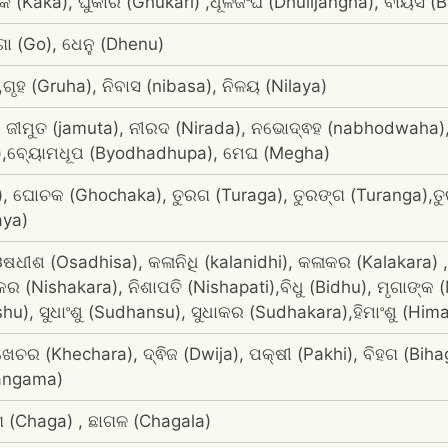
କ (Kaka), ଘୁକାରି (Ghukari) ,ଧୂଳିଜଂଘ (Dhulijangha), ବାୟସ (
ୋ (Go), ଧେନୁ (Dhenu)
ୃହ (Gruha), ନିବାସ (nibasa), ନିଳୟ (Nilaya)
, ଜୀମୁତ (jamuta), ନୀରଦ (Nirada), ନଭୋଦ୍ଵହ (nabhodwaha), 
),ବ୍ୟୋମଧୂପ (Byodhadhupa), ମେଘ (Megha)
, ଘୋଚକ (Ghochaka), ତୁରଗ (Turaga), ତୁରଙ୍ଗ (Turanga),ତ
aya)
 ଓଷଧୀଶ (Osadhisa), କଳାନିଧି (kalanidhi), କଳାକର (Kalakara)
କର (Nishakara), ନିଶାପତି (Nishapati),ବିଧୁ (Bidhu), ମୃଗାଙ୍କ
nshu), ସୁଧାଂଶୁ (Sudhansu), ସୁଧାକର (Sudhakara),ହିମାଂଶୁ (Him
ଚର (Khechara), ଦ୍ଵିଜ (Dwija), ପକ୍ଷୀ (Pakhi), ବିହଗ (Bihag
hangama)
ଗ (Chaga) , ଛାଗଳ (Chagala)