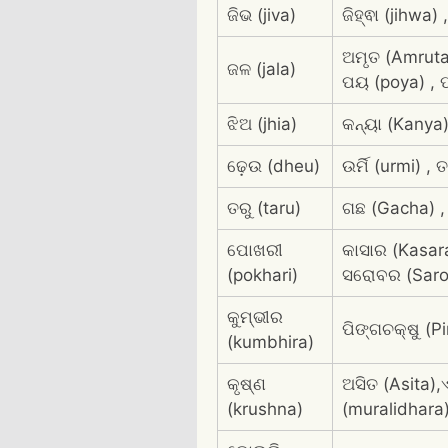
ଜିଭ (jiva)
ଜିହ୍ଵା (jihwa)
ଅମୃତ (Amruta)
ଜଳ (jala)
ପୟ (poya) , ପା
ଝିଅ (jhia)
କନ୍ୟା (Kanya) 
ଢ଼େଉ (dheu)
ଉର୍ମି (urmi) 
ତରୁ (taru)
ଗଛ (Gacha) , 
ପୋଖରୀ
କାସାର (Kasara
(pokhari)
ସରୋବର (Saro
କୁମ୍ଭୀର
ପିଙ୍ଗଚକ୍ଷୁ (
(kumbhira)
କୃଷ୍ଣ
ଅସିତ (Asita)
(krushna)
(muralidhara