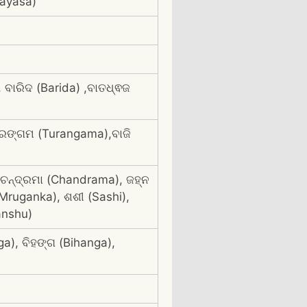
Bayasa)
ବାରିଦ (Barida) ,ବାତଧ୍ଵଜ
ୁରଙ୍ଗମ (Turangama),ବାଜି
 ,ଚନ୍ଦ୍ରମା (Chandrama), ଜହ୍ନ
 (Mruganka), ଶଶୀ (Sashi),
anshu)
a), ବିହଙ୍ଗ (Bihanga),