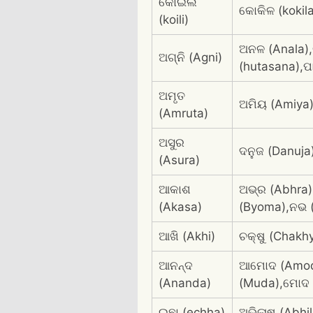
କୋଇଲି
କୋକିଳ (kokila
(koili)
ଅନଳ (Anala),ଚ
ଅଗ୍ନି (Agni)
(hutasana),ପ
ଅମୃତ
ଅମିୟ (Amiya),
(Amruta)
ଅସୁର
ଦନୁଜ (Danuja
(Asura)
ଆକାଶ
ଅଭ୍ର (Abhra)
(Akasa)
(Byoma),ନଭ 
ଆଖି (Akhi)
ଚକ୍ଷୁ (Chakh
ଆନନ୍ଦ
ଆମୋଦ (Amoda)
(Ananda)
(Muda),ମୋଦ (
ଇଛା (echha)
ଅଭିଳାଷ (Abhi