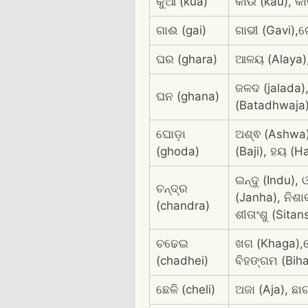
କୁଆ (kua)
କାଉ (kau), କା
ଗାଈ (gai)
ଗାଭୀ (Gavi),ଗ
ଘର (ghara)
ଆଳୟ (Alaya),ଗ
ଜଳଦ (jalada)
ଘନ (ghana)
(Batadhwaja
ଘୋଡ଼ା
ଅଶ୍ଵ (Ashwa)
(ghoda)
(Baji), ହୟ (H
ଇନ୍ଦୁ (Indu),
ଚନ୍ଦ୍ର
(Janha), ନିଶା
(chandra)
ଶୀତାଂଶୁ (Sita
ଚଢେଇ
ଖଗ (Khaga),ଖେ
(chadhei)
ବିହଙ୍ଗମ (Bi
ଛେଳି (cheli)
ଅଜା (Aja), ଛା