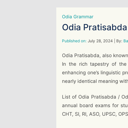
Odia Grammar
Odia Pratisabda
Published on:
July 28, 2024
| By:
Ba
Odia Pratisabda, also known
In the rich tapestry of th
enhancing one’s linguistic p
nearly identical meaning wit
List of Odia Pratisabda / O
annual board exams for stu
CHT, SI, RI, ASO, UPSC, OPS